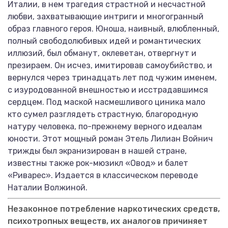
Италии, в нем трагедия страстной и несчастной
любви, захватывающие интриги и многогранный
образ главного героя. Юноша, наивный, влюбленный,
полный свободолюбивых идей и романтических
иллюзий, был обманут, оклеветан, отвергнут и
презираем. Он исчез, имитировав самоубийство, и
вернулся через тринадцать лет под чужим именем,
с изуродованной внешностью и исстрадавшимся
сердцем. Под маской насмешливого циника мало
кто сумел разглядеть страстную, благородную
натуру человека, по-прежнему верного идеалам
юности. Этот мощный роман Этель Лилиан Войнич
трижды был экранизирован в нашей стране,
известны также рок-мюзикл «Овод» и балет
«Риварес». Издается в классическом переводе
Наталии Волжиной.
Незаконное потребление наркотических средств,
психотропных веществ, их аналогов причиняет