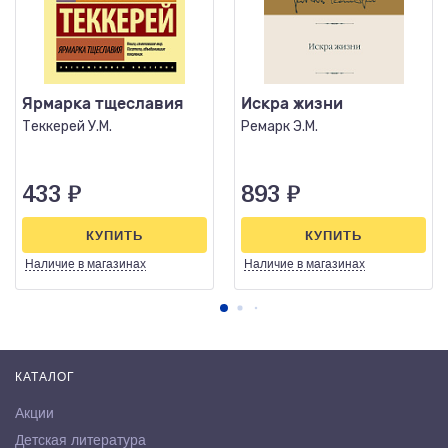
Ярмарка тщеславия
Искра жизни
Теккерей У.М.
Ремарк Э.М.
433
₽
893
₽
КУПИТЬ
КУПИТЬ
Наличие
в магазинах
Наличие
в магазинах
КАТАЛОГ
Акции
Детская литература