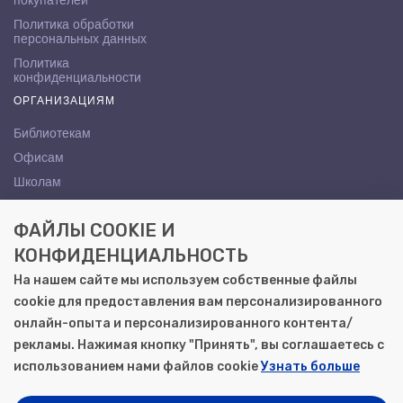
покупателей
Политика обработки
персональных данных
Политика
конфиденциальности
ОРГАНИЗАЦИЯМ
Библиотекам
Офисам
Школам
ВУЗам
ФАЙЛЫ COOKIE И
КОНТАКТЫ
КОНФИДЕНЦИАЛЬНОСТЬ
Саратов, ул. Осипова, 10А
На нашем сайте мы используем собственные файлы
+7 (8452) 72-65-65
cookie для предоставления вам персонализированного
gemera@moya-kniga.ru
онлайн-опыта и персонализированного контента/
рекламы. Нажимая кнопку "Принять", вы соглашаетесь с
использованием нами файлов cookie
Узнать больше
© 2000–2026, ООО «Гемера-Плюс»