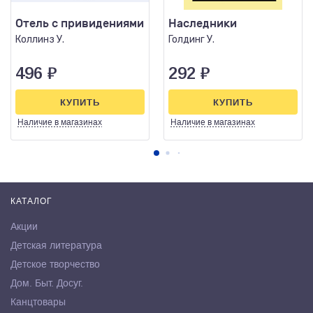
Отель с привидениями
Наследники
Коллинз У.
Голдинг У.
496
₽
292
₽
КУПИТЬ
КУПИТЬ
Наличие
в магазинах
Наличие
в магазинах
КАТАЛОГ
Акции
Детская литература
Детское творчество
Дом. Быт. Досуг.
Канцтовары