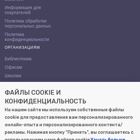
Информация для
покупателей
Политика обработки
персональных данных
Политика
конфиденциальности
ОРГАНИЗАЦИЯМ
Библиотекам
Офисам
Школам
ВУЗам
ФАЙЛЫ COOKIE И
КОНТАКТЫ
КОНФИДЕНЦИАЛЬНОСТЬ
Саратов, ул. Осипова, 10А
На нашем сайте мы используем собственные файлы
+7 (8452) 72-65-65
cookie для предоставления вам персонализированного
gemera@moya-kniga.ru
онлайн-опыта и персонализированного контента/
рекламы. Нажимая кнопку "Принять", вы соглашаетесь с
использованием нами файлов cookie
Узнать больше