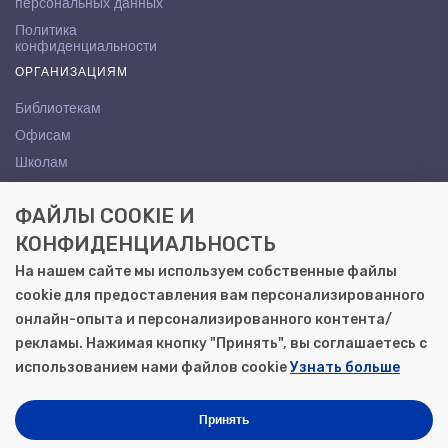
персональных данных
Политика
конфиденциальности
ОРГАНИЗАЦИЯМ
Библиотекам
Офисам
Школам
ВУЗам
ФАЙЛЫ COOKIE И
КОНТАКТЫ
КОНФИДЕНЦИАЛЬНОСТЬ
Саратов, ул. Осипова, 10А
На нашем сайте мы используем собственные файлы
+7 (8452) 72-65-65
cookie для предоставления вам персонализированного
gemera@moya-kniga.ru
онлайн-опыта и персонализированного контента/
рекламы. Нажимая кнопку "Принять", вы соглашаетесь с
использованием нами файлов cookie
Узнать больше
© 2000–2026, ООО «Гемера-Плюс»
Моя книга | Сеть книжных магазинов в Саратове
Принять