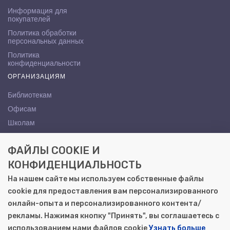
Информация для
покупателей
Политика обработки
персональных данных
Политика
конфиденциальности
ОРГАНИЗАЦИЯМ
Библиотекам
Офисам
Школам
ВУЗам
ФАЙЛЫ COOKIE И
КОНТАКТЫ
КОНФИДЕНЦИАЛЬНОСТЬ
Саратов, ул. Осипова, 10А
На нашем сайте мы используем собственные файлы
+7 (8452) 72-65-65
cookie для предоставления вам персонализированного
gemera@moya-kniga.ru
онлайн-опыта и персонализированного контента/
рекламы. Нажимая кнопку "Принять", вы соглашаетесь с
использованием нами файлов cookie
Узнать больше