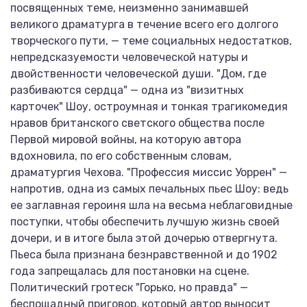
посвященных теме, неизменно занимавшей
великого драматурга в течение всего его долгого
творческого пути, — теме социальных недостатков,
непредсказуемости человеческой натуры и
двойственности человеческой души. "Дом, где
разбиваются сердца" — одна из "визитных
карточек" Шоу, остроумная и тонкая трагикомедия
нравов британского светского общества после
Первой мировой войны, на которую автора
вдохновила, по его собственным словам,
драматургия Чехова. "Профессия миссис Уоррен" —
напротив, одна из самых печальных пьес Шоу: ведь
ее заглавная героиня шла на весьма неблаговидные
поступки, чтобы обеспечить лучшую жизнь своей
дочери, и в итоге была этой дочерью отвергнута.
Пьеса была признана безнравственной и до 1902
года запрещалась для постановки на сцене.
Политический гротеск "Горько, но правда" —
беспощадный приговор, который автор выносит