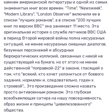
камнем американской литературы и одной из самых
знаменитых книг всех времен. "Time", "Newsweek",
"Modern Library", "London Observer" включили ее в
списки "лучших романов", а в списке "200 лучших
книг по версии BBC" она занимает 11 место. Эта
оригинальная история о службе летчиков ВВС США
в период Второй мировой войны полна несуразных
ситуаций, не менее несуразных смешных диалогов,
безумных персонажей и абсурдных
бюрократических коллизий, связанных с некой не
существующей на бумаге, но от этого не менее
действенной "поправкой-22" в законе, гласящей о
том, что "всякий, кто хочет уклониться от боевого
задания, нормален и, следовательно, годен к
строевой"… Это произведение сложно назвать
просто антивоенным романом. Это глубокая
всеобъемлющая сатира на нашу повседневность,
образ жизни и принципы "цивилизованного"
общества.