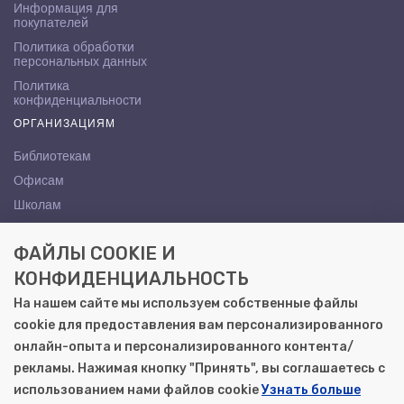
Информация для
покупателей
Политика обработки
персональных данных
Политика
конфиденциальности
ОРГАНИЗАЦИЯМ
Библиотекам
Офисам
Школам
ВУЗам
ФАЙЛЫ COOKIE И
КОНТАКТЫ
КОНФИДЕНЦИАЛЬНОСТЬ
Саратов, ул. Осипова, 10А
На нашем сайте мы используем собственные файлы
+7 (8452) 72-65-65
cookie для предоставления вам персонализированного
gemera@moya-kniga.ru
онлайн-опыта и персонализированного контента/
рекламы. Нажимая кнопку "Принять", вы соглашаетесь с
использованием нами файлов cookie
Узнать больше