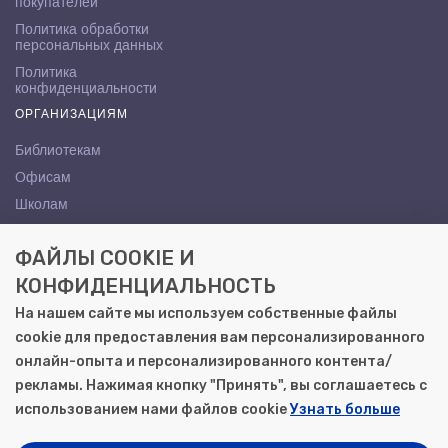
покупателей
Политика обработки
персональных данных
Политика
конфиденциальности
ОРГАНИЗАЦИЯМ
Библиотекам
Офисам
Школам
ВУЗам
ФАЙЛЫ COOKIE И
КОНТАКТЫ
КОНФИДЕНЦИАЛЬНОСТЬ
Саратов, ул. Осипова, 10А
На нашем сайте мы используем собственные файлы
+7 (8452) 72-65-65
cookie для предоставления вам персонализированного
gemera@moya-kniga.ru
онлайн-опыта и персонализированного контента/
рекламы. Нажимая кнопку "Принять", вы соглашаетесь с
использованием нами файлов cookie
Узнать больше
© 2000–2026, ООО «Гемера-Плюс»