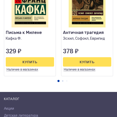
Письма к Милене
Античная трагедия
Кафка Ф.
Эсхил, Софокл, Еврипид
329
₽
378
₽
КУПИТЬ
КУПИТЬ
Наличие
в магазинах
Наличие
в магазинах
КАТАЛОГ
Акции
Детская литература