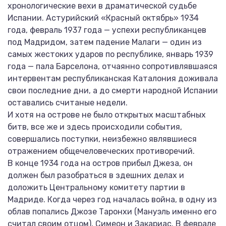
хронологические вехи в драматической судьбе
Испании. Астурийский «Красный октябрь» 1934
года, февраль 1937 года — успехи республиканцев
под Мадридом, затем падение Малаги — один из
самых жестоких ударов по республике, январь 1939
года — пала Барселона, отчаянно сопротивлявшаяся
интервентам республиканская Каталония доживала
свои последние дни, а до смерти народной Испании
оставались считаные недели.
И хотя на острове не было открытых масштабных
битв, все же и здесь происходили события,
совершались поступки, неизбежно являвшиеся
отражением общечеловеческих противоречий.
В конце 1934 года на остров прибыл Джеза, он
должен был разобраться в здешних делах и
доложить Центральному комитету партии в
Мадриде. Когда через год началась война, в одну из
облав попались Джозе Таронхи (Мануэль именно его
считал своим отцом), Симеон и Закариас. В феврале