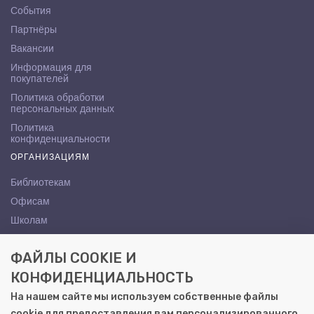
События
Партнёры
Вакансии
Информация для
покупателей
Политика обработки
персональных данных
Политика
конфиденциальности
ОРГАНИЗАЦИЯМ
Библиотекам
Офисам
Школам
ВУЗам
ФАЙЛЫ COOKIE И
КОНТАКТЫ
КОНФИДЕНЦИАЛЬНОСТЬ
Саратов, ул. Осипова, 10А
На нашем сайте мы используем собственные файлы
+7 (8452) 72-65-65
cookie для предоставления вам персонализированного