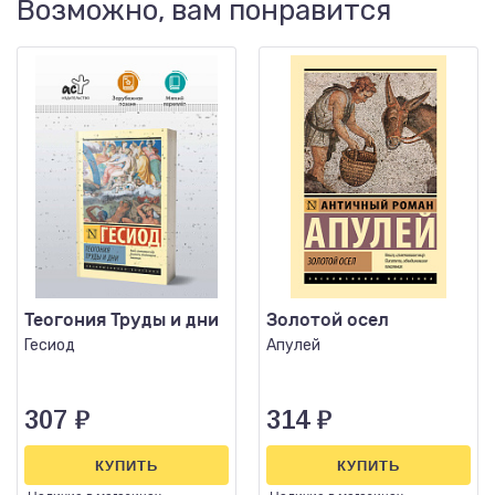
Возможно, вам понравится
Теогония Труды и дни
Золотой осел
Гесиод
Апулей
307
₽
314
₽
КУПИТЬ
КУПИТЬ