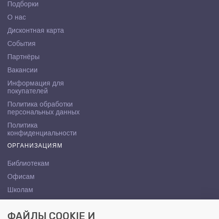
Подборки
О нас
Дисконтная карта
События
Партнёры
Вакансии
Информация для
покупателей
Политика обработки
персональных данных
Политика
конфиденциальности
ОРГАНИЗАЦИЯМ
Библиотекам
Офисам
Школам
ВУЗам
ФАЙЛЫ COOKIE И
КОНТАКТЫ